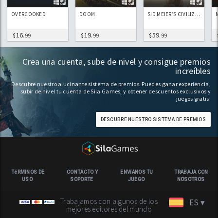
OVERCOOKED
DOOM
SID MEIER’S CIVILIZATION VI
16
19
59
$
.99
$
.99
$
.99
Crea una cuenta, sube de nivel y consigue premios
increíbles
Descubre nuestro alucinante sistema de premios. Puedes ganar experiencia,
subir de nivel tu cuenta de Sila Games, y obtener descuentos exclusivos y
juegos gratis.
DESCUBRE NUESTRO SISTEMA DE PREMIOS
TéRMINOS DE
CONTACTO Y
ENVíANOS TU
TRABAJA CON
USO
SOPORTE
JUEGO
NOSOTROS
Trabajamos con algunos de los
ES ▾
mejores editores del mundo