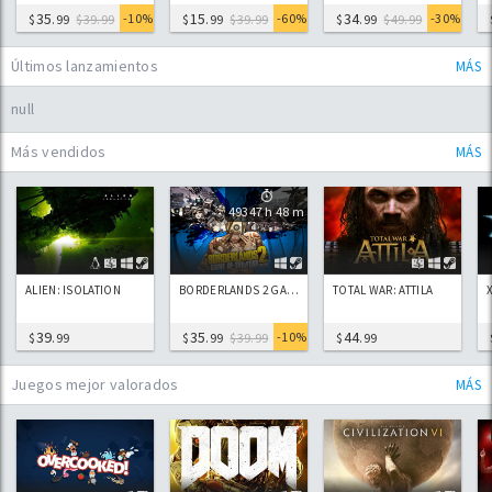
35
15
34
-10%
-60%
-30%
$
.99
$39.99
$
.99
$39.99
$
.99
$49.99
Últimos lanzamientos
MÁS
null
Más vendidos
MÁS
49347 h 48 m
ALIEN: ISOLATION
BORDERLANDS 2 GAME OF THE YEAR EDITION
TOTAL WAR: ATTILA
39
35
44
-10%
$
.99
$
.99
$39.99
$
.99
Juegos mejor valorados
MÁS